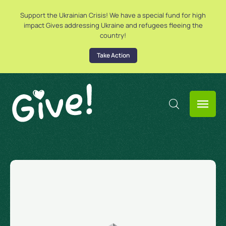
Support the Ukrainian Crisis! We have a special fund for high
impact Gives addressing Ukraine and refugees fleeing the
country!
Take Action