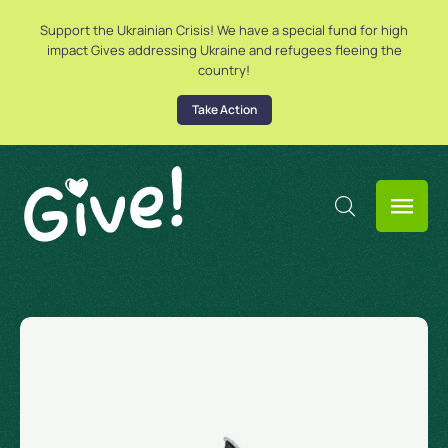
Support the Ukrainian Crisis! We have a special fund for high
impact Gives addressing Ukraine and refugees fleeing the
country!
Take Action